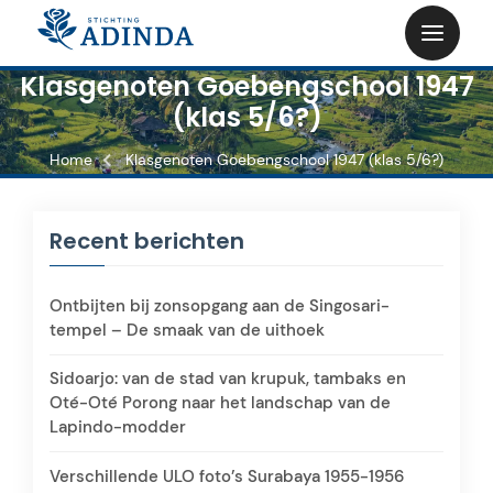
Skip
to
content
Klasgenoten Goebengschool 1947
(klas 5/6?)
Home
Klasgenoten Goebengschool 1947 (klas 5/6?)
Recent berichten
Ontbijten bij zonsopgang aan de Singosari-
tempel – De smaak van de uithoek
Sidoarjo: van de stad van krupuk, tambaks en
Oté-Oté Porong naar het landschap van de
Lapindo-modder
Verschillende ULO foto’s Surabaya 1955-1956