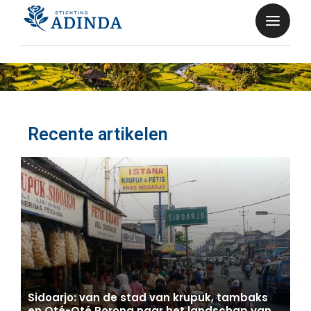
Recente artikelen
Sidoarjo: van de stad van krupuk, tambaks
en Oté-Oté Porong naar het landschap van