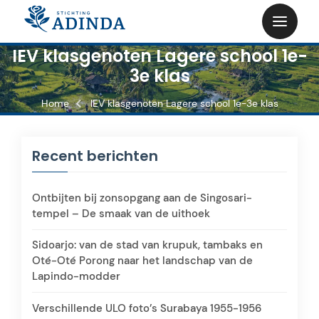
Skip
to
content
IEV klasgenoten Lagere school 1e-
3e klas
Home
IEV klasgenoten Lagere school 1e-3e klas
Recent berichten
Ontbijten bij zonsopgang aan de Singosari-
tempel – De smaak van de uithoek
Sidoarjo: van de stad van krupuk, tambaks en
Oté-Oté Porong naar het landschap van de
Lapindo-modder
Verschillende ULO foto’s Surabaya 1955-1956