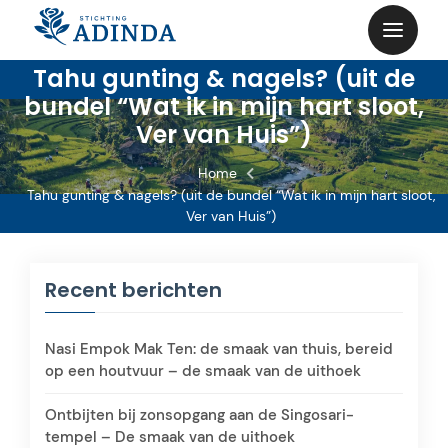
Skip
to
content
Tahu gunting & nagels? (uit de
bundel “Wat ik in mijn hart sloot,
Ver van Huis”)
Home
Tahu gunting & nagels? (uit de bundel “Wat ik in mijn hart sloot,
Ver van Huis”)
Recent berichten
Nasi Empok Mak Ten: de smaak van thuis, bereid
op een houtvuur – de smaak van de uithoek
Ontbijten bij zonsopgang aan de Singosari-
tempel – De smaak van de uithoek