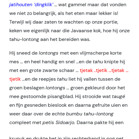
jatihouten ‘dingklik’
… wat gammel maar dat vonden
we niet zo belangrijk, als het eten maar lekker is!
Terwijl wij daar zaten te wachten op onze portie,
keken we eigenlijk naar die Javaanse kok, hoe hij onze
tahu-lontong aan het bereiden was.
Hij sneed de
lontongs
met een vlijmscherpe korte
mes … en heel handig en snel …en de
tahu
knipte hij
met een grote zwarte schaar …
tjetak ..tjetik …tjetak …
tjetik
…en de reepjes
tahu
liet hij vallen tussen de
groen beslagen
lontongs
… groen gekleurd door het
mee gestoomde pisangblad. Hij strooide wat
taugé
en fijn gesneden bieslook en daarna gefruite uien en
weer daar over de echte
bumbu tahu-lontong
compleet met
petis Sidoarjo.
Daarna pakte hij een
krupuk en drukte het in zijn rechterhand in nog net