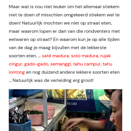
Maar wat is nou niet leuker om het allemaal stiekem
niet te doen of misschien omgekeerd stiekem wel te
doen! Natuurlijk mochten we niet op straat eten,
maar waarom lopen er dan van die rondventers met
eetwaren op straat? En waarom kun je op alle tijden
van de dag je maag bijvullen met de lekkerste
soorten eten. …
saté madura, soto madura, rujak
cingur, gado-gado, semanggi, tahu campur, tahu
lontong
en nog duizend andere lekkere soorten eten
… Natuurlijk was de verleiding erg groot!