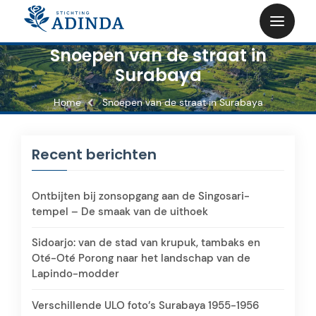
Skip
to
content
Snoepen van de straat in
Surabaya
Home
Snoepen van de straat in Surabaya
Recent berichten
Ontbijten bij zonsopgang aan de Singosari-
tempel – De smaak van de uithoek
Sidoarjo: van de stad van krupuk, tambaks en
Oté-Oté Porong naar het landschap van de
Lapindo-modder
Verschillende ULO foto’s Surabaya 1955-1956