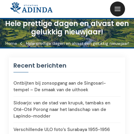
Skip
to
content
Hele prettige dagen en alvast een
gelukkig nieuwjaar!
Home
Hele prettige dagen en alvast een gelukkig nieuwjaar!
Recent berichten
Ontbijten bij zonsopgang aan de Singosari-
tempel – De smaak van de uithoek
Sidoarjo: van de stad van krupuk, tambaks en
Oté-Oté Porong naar het landschap van de
Lapindo-modder
Verschillende ULO foto’s Surabaya 1955-1956