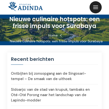
Skip
to
content
Nieuwe culinaire hotspots: een
frisse impuls voor Surabaya
Home
Nieuwe culinaire hotspots: een frisse impuls voor Surabaya
Recent berichten
Ontbijten bij zonsopgang aan de Singosari-
tempel – De smaak van de uithoek
Sidoarjo: van de stad van krupuk, tambaks en
Oté-Oté Porong naar het landschap van de
Lapindo-modder