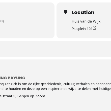
en bouwen we bruggen tussen
Location
e met het aantal personen! Vol =
00)
Huis van de Wijk
Piusplein 101
ING PAYUNG
ing zet zich in om de rijke geschiedenis, cultuur, verhalen en herinn
end te houden en deze op een inspirerende wijze te delen met huidig
elstraat 8, Bergen op Zoom